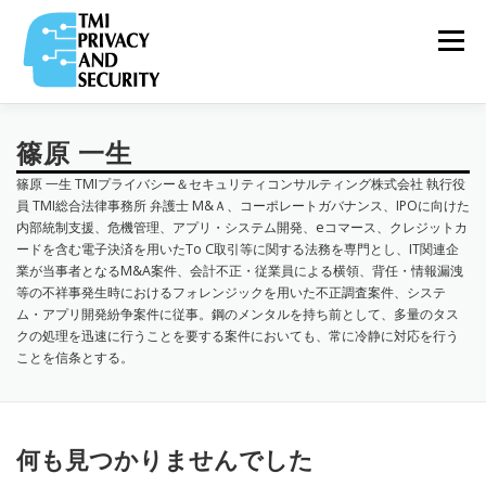
コ
ン
メニュー
テ
ン
ツ
へ
ス
VIDEO
篠原 一生
TOP
ABOUT
RELEASE
&
キ
COLUMN
ッ
篠原 一生 TMIプライバシー＆セキュリティコンサルティング株式会社 執行役
プ
員 TMI総合法律事務所 弁護士 M&Ａ、コーポレートガバナンス、IPOに向けた
内部統制支援、危機管理、アプリ・システム開発、eコマース、クレジットカ
ードを含む電子決済を用いたTo C取引等に関する法務を専門とし、IT関連企
PRIVACY
TEAM
PARTNERS
SERVICE
&
業が当事者となるM&A案件、会計不正・従業員による横領、背任・情報漏洩
SECURITY NEWS
等の不祥事発生時におけるフォレンジックを用いた不正調査案件、システ
ム・アプリ開発紛争案件に従事。鋼のメンタルを持ち前として、多量のタス
クの処理を迅速に行うことを要する案件においても、常に冷静に対応を行う
COMPANY
RECRUIT
ことを信条とする。
PRIVACY
何も見つかりませんでした
POLICY