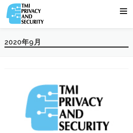
コ
ン
メニュー
テ
ン
ツ
へ
ス
VIDEO
2020年9月
TOP
ABOUT
RELEASE
&
キ
COLUMN
ッ
プ
PRIVACY
TEAM
PARTNERS
SERVICE
&
SECURITY NEWS
COMPANY
RECRUIT
PRIVACY
POLICY