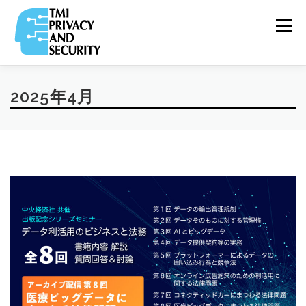
コ
ン
メニュー
テ
ン
ツ
へ
ス
VIDEO
2025年4月
TOP
ABOUT
RELEASE
&
キ
COLUMN
ッ
プ
PRIVACY
TEAM
PARTNERS
SERVICE
&
SECURITY NEWS
COMPANY
RECRUIT
PRIVACY
POLICY