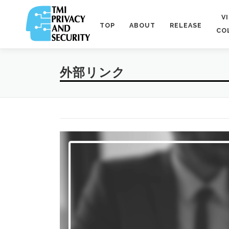
コ
ン
V
TOP
ABOUT
RELEASE
テ
CO
ン
ツ
へ
外部リンク
ス
キ
ッ
プ