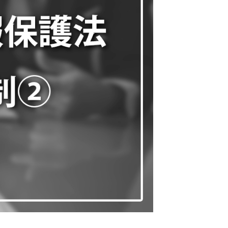
説
】
令
和
2
年
改
正
個
人
情
報
保