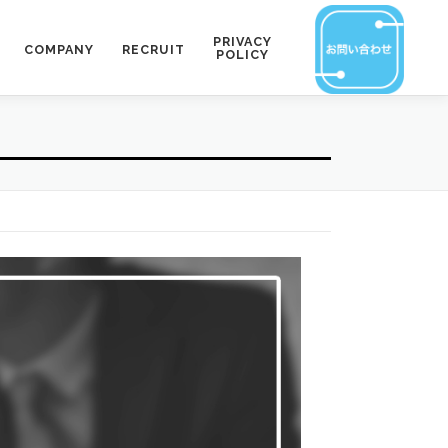
PRIVACY
COMPANY
RECRUIT
POLICY
【
ポ
イ
ン
ト
解