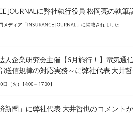
ANCE JOURNALに弊社執行役員 松岡亮の執
メディア「INSURANCE JOURNAL」に掲載されました
法人企業研究会主催【6月施行！】電気通信
部送信規律の対応実務～に弊社代表 大井
0日（火）14:00～17:00】
済新聞」に弊社代表 大井哲也のコメント