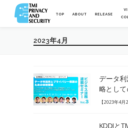
コ
ン
V
TOP
ABOUT
RELEASE
テ
CO
ン
ツ
へ
2023年4月
ス
キ
ッ
プ
データ利
略として
【2023年4月
KDDI