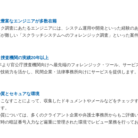
験豊富なエンジニアが多数在籍
ック調査にあたるエンジニアには、システム運用や開発といった経験の
応が難しい「スクラッチシステムへのフォレンジック調査」といった案
捜査機関の実績20年以上
0年より官公庁捜査機関向けへ最先端のフォレンジック・ツール、サービ
や技術力を活かし、民間企業・法律事務所向けにサービスを提供します
の質とセキュアな環境
をこなすことによって、収集したドキュメントやメールなどをチェック
ます。
の質については、多くのクライアント企業や弁護士事務所からもご評価
室時の暗証番号入力など厳重に管理された環境でレビュー業務を行って