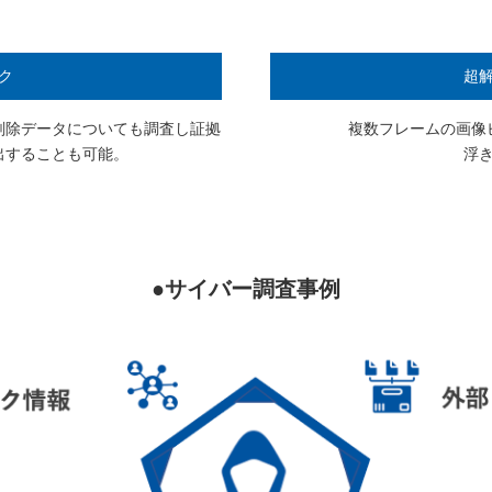
ク
超
削除データについても調査し証拠
複数フレームの画像
出することも可能。
浮
●サイバー調査事例