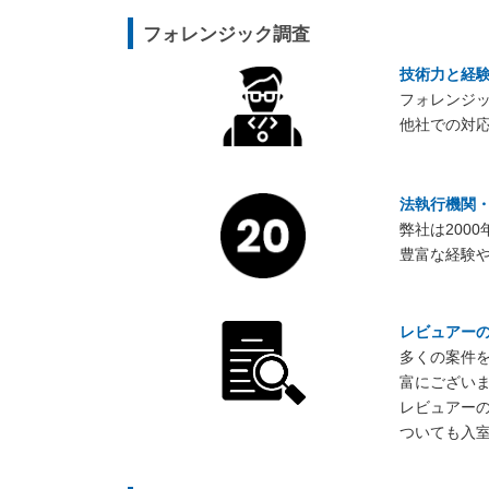
フォレンジック調査
技術力と経
フォレンジ
他社での対
法執行機関・
弊社は200
豊富な経験
レビュアー
多くの案件
富にござい
レビュアー
ついても入