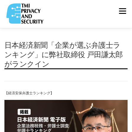
コ
ン
メニュー
テ
ン
ツ
へ
ス
VIDEO
日本経済新聞「企業が選ぶ弁護士ラ
TOP
ABOUT
RELEASE
&
キ
COLUMN
ッ
ンキング」に弊社取締役 戸田謙太郎
プ
がランクイン
PRIVACY
TEAM
PARTNERS
SERVICE
&
SECURITY NEWS
【経済安保弁護士ランキング】
COMPANY
RECRUIT
PRIVACY
POLICY