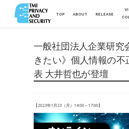
コ
ン
V
TOP
ABOUT
RELEASE
テ
CO
ン
ツ
へ
一般社団法人企業研究
ス
キ
ッ
きたい》個人情報の不
プ
表 大井哲也が登壇
【2023年1月23（月）14:00～17:00】