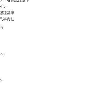
ン、各種認証基準
イン
認証基準
民事責任
備
応）
ク