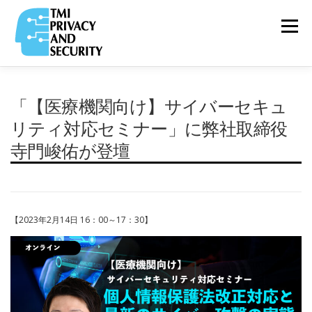
コ
ン
メニュー
テ
ン
ツ
へ
ス
VIDEO
「【医療機関向け】サイバーセキュ
TOP
ABOUT
RELEASE
&
キ
COLUMN
ッ
リティ対応セミナー」に弊社取締役
プ
寺門峻佑が登壇
PRIVACY
TEAM
PARTNERS
SERVICE
&
SECURITY NEWS
【2023年2月14日 16：00～17：30】
COMPANY
RECRUIT
PRIVACY
POLICY