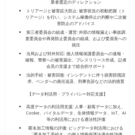
業者選定のディレクション
トリアージと被害拡大防止: 被害状況の初動把握（ト
リアージ）を行い、システム稼働停止の判断や二次被
害防止のアドバイス
第三者委員会の組成・運営: 外部の情報漏えい事故調
査委員会や再発防止委員会の組成、および委員長への
就任
当局および対外対応: 個人情報保護委員会への速報・
確報、警察への被害届出、プレスリリース作成、記者
会見の支援まで総合的サポート
法的手続・被害回復: インシデントに伴う損害賠償請
求、ベンダへの責任追及、刑事告訴などの法的措置
【データ利活用・プライバシー対応支援】
高度データの利活用支援: 人事・顧客データに加え、
Cookie、バイタルデータ、生体情報データ、IoT、AI
等の利活用における適法性評価
匿名加工情報の評価: ビッグデータ利活用における
「匿名加工手続き」の個人情報保護法適合性評価