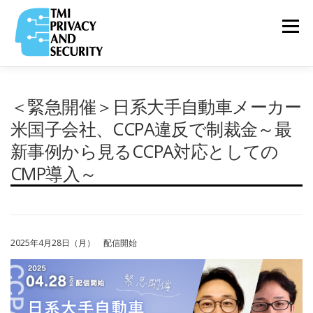
コ
ン
メニュー
テ
ン
ツ
へ
ス
VIDEO
＜緊急開催＞日系大手自動車メーカー
TOP
ABOUT
RELEASE
&
キ
COLUMN
ッ
米国子会社、CCPA違反で制裁金～最
プ
新事例から見るCCPA対応としての
PRIVACY
CMP導入～
TEAM
PARTNERS
SERVICE
&
SECURITY NEWS
COMPANY
RECRUIT
2025年4月28日（月） 配信開始
PRIVACY
POLICY