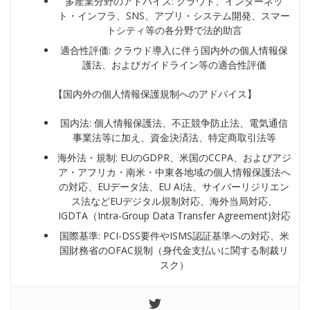
多産業分野のアドバイス: クラウド、インターネッ
ト・インフラ、SNS、アプリ・システム開発、スマー
トシティ等の各分野で法的助言
適合性評価: クラウド導入に伴う国内外の個人情報保
護法、およびガイドライン等の適合性評価
【国内外の個人情報保護規制へのアドバイス】
国内法: 個人情報保護法、不正競争防止法、電気通信
事業法等に加え、資金決済法、特定商取引法等
海外法・規制: EUのGDPR、米国のCCPA、およびアジ
ア・アフリカ・南米・中東各地域の個人情報保護法へ
の対応、EUデータ法、EU AI法、サイバーリジリエン
ス法などEUデジタル規制対応、海外当局対応、
IGDTA（Intra-Group Data Transfer Agreement)対応
国際基準: PCI-DSS要件やISMS認証基準への対応、米
国財務省のOFAC規制（身代金支払いに関する制裁リ
スク）