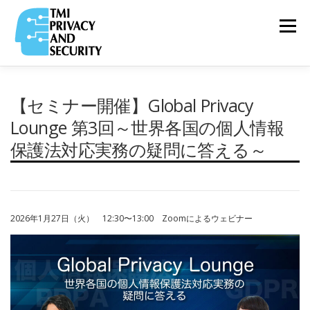
コ
ン
メニュー
テ
ン
ツ
へ
ス
VIDEO
【セミナー開催】Global Privacy
TOP
ABOUT
RELEASE
&
キ
COLUMN
ッ
Lounge 第3回～世界各国の個人情報
プ
保護法対応実務の疑問に答える～
PRIVACY
TEAM
PARTNERS
SERVICE
&
SECURITY NEWS
2026年1月27日（火） 12:30〜13:00 Zoomによるウェビナー
COMPANY
RECRUIT
PRIVACY
POLICY